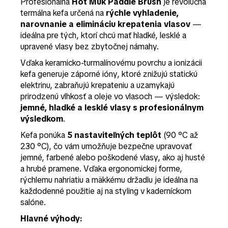
Profesionálna
Hot Muk Paddle Brush
je revolučná
termálna kefa určená na
rýchle vyhladenie,
narovnanie a elimináciu krepatenia vlasov
—
ideálna pre tých, ktorí chcú mať hladké, lesklé a
upravené vlasy bez zbytočnej námahy.
Vďaka keramicko-turmalínovému povrchu a ionizácii
kefa generuje záporné ióny, ktoré znižujú statickú
elektrinu, zabraňujú krepateniu a uzamykajú
prirodzenú vlhkosť a oleje vo vlasoch — výsledok:
jemné, hladké a lesklé vlasy s profesionálnym
výsledkom
.
Kefa ponúka
5 nastaviteľných teplôt
(90 °C až
230 °C), čo vám umožňuje bezpečne upravovať
jemné, farbené alebo poškodené vlasy, ako aj husté
a hrubé pramene. Vďaka ergonomickej forme,
rýchlemu nahriatiu a mäkkému držadlu je ideálna na
každodenné použitie aj na styling v kaderníckom
salóne.
Hlavné výhody: