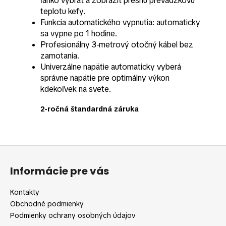
ľahko vybrať a zobraziť presnú prevádzkovú
teplotu kefy.
Funkcia automatického vypnutia: automaticky
sa vypne po 1 hodine.
Profesionálny 3-metrový otočný kábel bez
zamotania.
Univerzálne napätie automaticky vyberá
správne napätie pre optimálny výkon
kdekoľvek na svete.
2-ročná štandardná záruka
Z
á
Informácie pre vás
p
ä
Kontakty
t
Obchodné podmienky
i
Podmienky ochrany osobných údajov