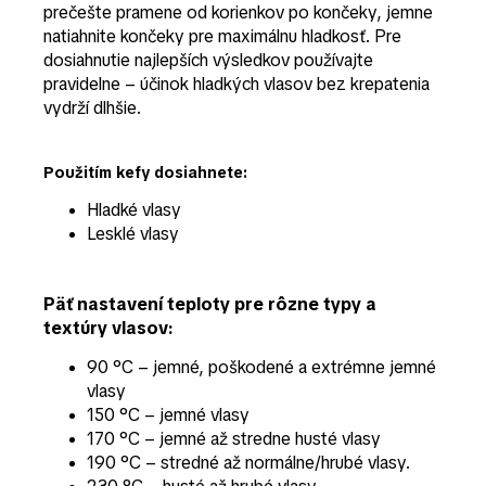
prečešte pramene od korienkov po končeky, jemne
natiahnite končeky pre maximálnu hladkosť. Pre
dosiahnutie najlepších výsledkov používajte
pravidelne – účinok hladkých vlasov bez krepatenia
vydrží dlhšie.
Použitím kefy dosiahnete:
Hladké vlasy
Lesklé vlasy
Päť nastavení teploty pre rôzne typy a
textúry vlasov:
90 °C – jemné, poškodené a extrémne jemné
vlasy
150 °C – jemné vlasy
170 °C – jemné až stredne husté vlasy
190 °C – stredné až normálne/hrubé vlasy.