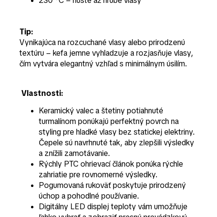
230 °C – husté až hrubé vlasy
Tip:
Vynikajúca na rozcuchané vlasy alebo prirodzenú
textúru – kefa jemne vyhladzuje a rozjasňuje vlasy,
čím vytvára elegantný vzhľad s minimálnym úsilím.
Vlastnosti:
Keramický valec a štetiny potiahnuté
turmalínom ponúkajú perfektný povrch na
styling pre hladké vlasy bez statickej elektriny.
Čepele sú navrhnuté tak, aby zlepšili výsledky
a znížili zamotávanie.
Rýchly PTC ohrievací článok ponúka rýchle
zahriatie pre rovnomerné výsledky.
Pogumovaná rukoväť poskytuje prirodzený
úchop a pohodlné používanie.
Digitálny LED displej teploty vám umožňuje