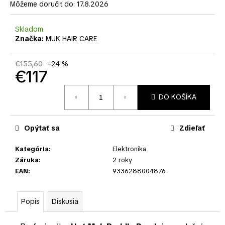
č
Môžeme doručiť do:
17.8.2026
a
m
Skladom
e
Značka:
MUK HAIR CARE
€155,60
–24 %
€117
Jednotková
DO KOŠÍKA
cena:
Opýtať sa
Zdieľať
Kategória
:
Elektronika
Záruka
:
2 roky
EAN
:
9336288004876
Popis
Diskusia