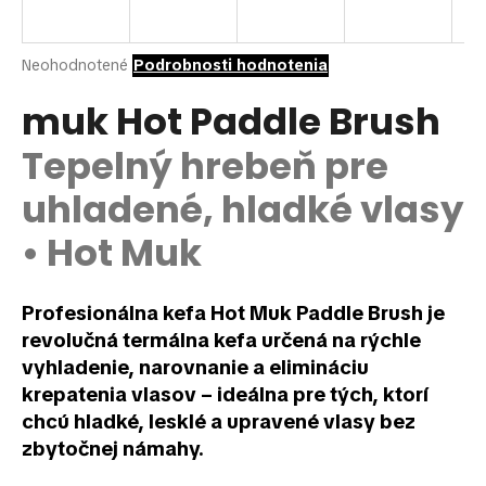
á
j
Priemerné
Neohodnotené
Podrobnosti hodnotenia
s
hodnotenie
ť
produktu
muk Hot Paddle Brush
je
?
0,0
Tepelný hrebeň pre
z
5
uhladené, hladké vlasy
hviezdičiek.
• Hot Muk
HĽADAŤ
Profesionálna kefa Hot Muk Paddle Brush je
revolučná termálna kefa určená na rýchle
O
vyhladenie, narovnanie a elimináciu
d
p
krepatenia vlasov – ideálna pre tých, ktorí
o
chcú hladké, lesklé a upravené vlasy bez
r
zbytočnej námahy.
ú