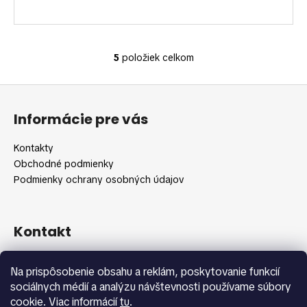
5
položiek celkom
O
v
Z
l
á
á
Informácie pre vás
d
p
a
ä
Kontakty
c
t
Obchodné podmienky
i
i
Podmienky ochrany osobných údajov
e
e
p
r
v
Kontakt
k
y
info
@
shopbeauty.sk
Na prispôsobenie obsahu a reklám, poskytovanie funkcií
v
+420 775 371 692
sociálnych médií a analýzu návštevnosti používame súbory
ý
cookie. Viac informácií
tu
.
p