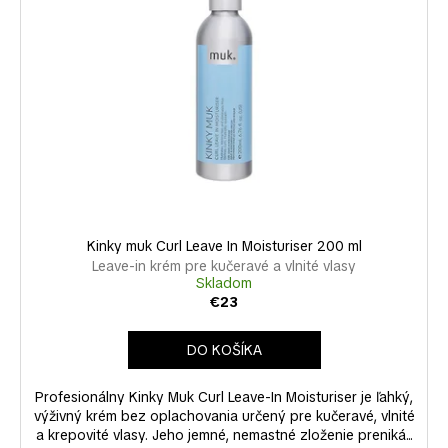
č
a
m
e
Kinky muk Curl Leave In Moisturiser 200 ml
Leave-in krém pre kučeravé a vlnité vlasy
Skladom
€23
DO KOŠÍKA
Profesionálny Kinky Muk Curl Leave-In Moisturiser je ľahký,
výživný krém bez oplachovania určený pre kučeravé, vlnité
a krepovité vlasy. Jeho jemné, nemastné zloženie preniká...