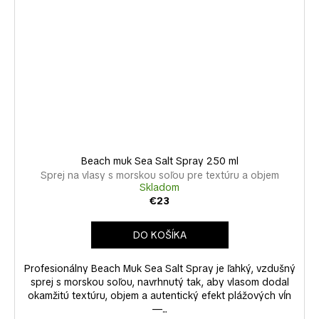
Beach muk Sea Salt Spray 250 ml
Sprej na vlasy s morskou soľou pre textúru a objem
Skladom
€23
DO KOŠÍKA
Profesionálny Beach Muk Sea Salt Spray je ľahký, vzdušný
sprej s morskou soľou, navrhnutý tak, aby vlasom dodal
okamžitú textúru, objem a autentický efekt plážových vĺn
—...