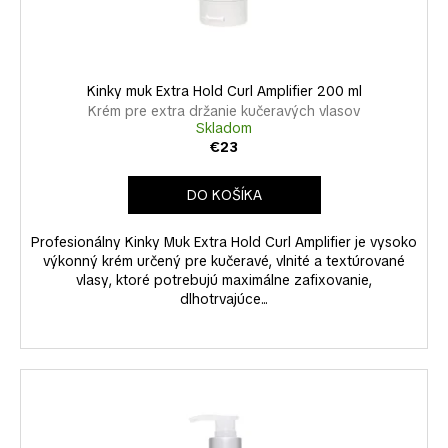
k
u
á
t
k
j
o
t
s
v
o
Kinky muk Extra Hold Curl Amplifier 200 ml
ť
v
Krém pre extra držanie kučeravých vlasov
?
Skladom
€23
DO KOŠÍKA
HĽADAŤ
Profesionálny Kinky Muk Extra Hold Curl Amplifier je vysoko
výkonný krém určený pre kučeravé, vlnité a textúrované
vlasy, ktoré potrebujú maximálne zafixovanie,
dlhotrvajúce...
O
d
p
o
r
ú