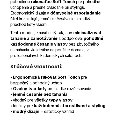
pohodlnou
rukoväťou Soft Touch
pre pohodlné
uchopenie a presné ovládanie pri stylingu.
Ergonomický dizajn a
dômyselné usporiadanie
štetín
zaisťujú jemné rozčesávanie a hladký
priechod kefy vlasmi.
Tento model je navrhnutý tak, aby
minimalizoval
ťahanie a zamotávanie
a podporoval
pohodlné
každodenné česanie vlasov
bez zbytočného
namáhania. Je ideálny na použitie doma aj v
profesionálnych kaderníckych salónoch.
Kľúčové vlastnosti:
•
Ergonomická rukoväť Soft Touch
pre
bezpečný a pohodlný úchop
•
Oválny tvar kefy
pre hladké rozčesávanie
•
jemné česanie bez ťahania
• vhodný pre
všetky typy vlasov
• Ideálny pre
každodennú starostlivosť a styling
•
modrý dizajn
– estetický vzhľad