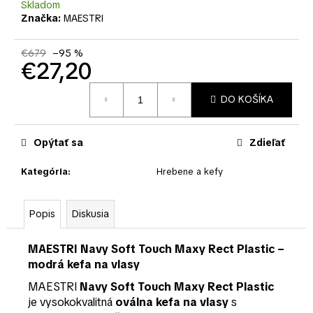
č
Skladom
a
Značka:
MAESTRI
m
e
€679
–95 %
€27,20
Jednotková
DO KOŠÍKA
cena:
Opýtať sa
Zdieľať
Kategória
:
Hrebene a kefy
Popis
Diskusia
MAESTRI Navy Soft Touch Maxy Rect Plastic –
modrá kefa na vlasy
MAESTRI
Navy Soft Touch Maxy Rect Plastic
je vysokokvalitná
oválna kefa na vlasy
s