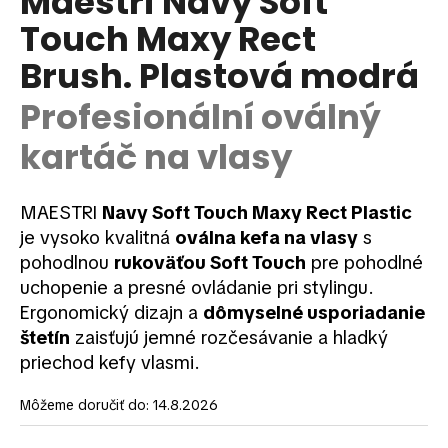
Maestri Navy Soft
je
á
Touch Maxy Rect
0,0
z
j
Brush. Plastová modrá
5
s
hviezdičiek.
ť
Profesionální oválný
?
kartáč na vlasy
MAESTRI
Navy Soft Touch Maxy Rect Plastic
HĽADAŤ
je vysoko kvalitná
oválna kefa na vlasy
s
pohodlnou
rukoväťou Soft Touch
pre pohodlné
uchopenie a presné ovládanie pri stylingu.
Ergonomický dizajn a
dômyselné usporiadanie
O
štetín
zaisťujú jemné rozčesávanie a hladký
d
p
priechod kefy vlasmi.
o
r
Môžeme doručiť do:
14.8.2026
ú