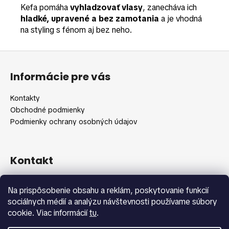
Kefa pomáha
vyhladzovať vlasy
, zanecháva ich
hladké, upravené a bez zamotania
a je vhodná
na styling s fénom aj bez neho.
Z
á
Informácie pre vás
p
ä
Kontakty
t
Obchodné podmienky
i
Podmienky ochrany osobných údajov
e
Kontakt
info
@
shopbeauty.sk
Na prispôsobenie obsahu a reklám, poskytovanie funkcií
+420 775 371 692
sociálnych médií a analýzu návštevnosti používame súbory
cookie. Viac informácií
tu
.