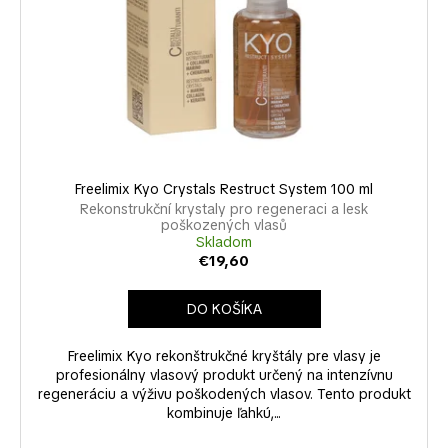
č
a
m
e
Freelimix Kyo Crystals Restruct System 100 ml
Rekonstrukční krystaly pro regeneraci a lesk
poškozených vlasů
Skladom
€19,60
DO KOŠÍKA
Freelimix Kyo rekonštrukčné kryštály pre vlasy je
profesionálny vlasový produkt určený na intenzívnu
regeneráciu a výživu poškodených vlasov. Tento produkt
kombinuje ľahkú,...