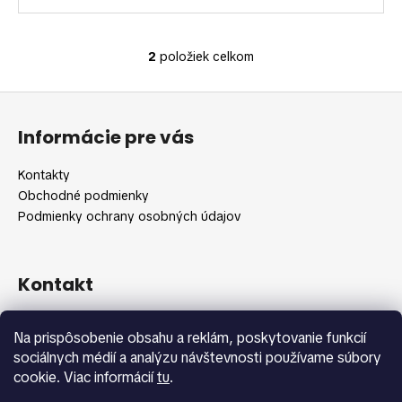
2
položiek celkom
O
v
Z
l
á
á
Informácie pre vás
d
p
a
ä
Kontakty
c
t
Obchodné podmienky
i
i
Podmienky ochrany osobných údajov
e
e
p
r
v
Kontakt
k
y
info
@
shopbeauty.sk
Na prispôsobenie obsahu a reklám, poskytovanie funkcií
v
+420 775 371 692
sociálnych médií a analýzu návštevnosti používame súbory
ý
cookie. Viac informácií
tu
.
p
i