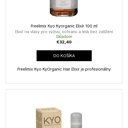
k
u
á
t
k
j
o
t
s
v
o
Freelimix Kyo Kyorganic Elixír 100 ml
ť
v
Elixír na vlasy pro výživu, ochranu a lesk bez zatížení
?
Skladom
€32,40
DO KOŠÍKA
HĽADAŤ
Freelimix Kyo KyOrganic Hair Elixir je profesionálny
O
d
p
o
r
ú