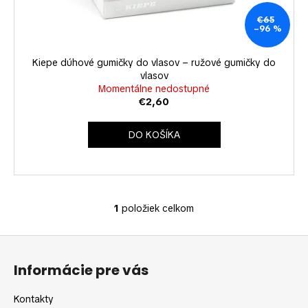
k
u
á
t
k
€65
–96 %
j
o
t
s
v
o
Kiepe dúhové gumičky do vlasov – ružové gumičky do
ť
v
vlasov
?
Momentálne nedostupné
€2,60
DO KOŠÍKA
HĽADAŤ
1
položiek celkom
O
O
v
d
Z
l
p
á
á
o
Informácie pre vás
d
p
r
a
ú
ä
Kontakty
c