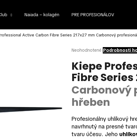
Club
Naiada – kolagén
PRE PROFESIONÁLOV
Čo potrebujete nájsť?
Professional Active Carbon Fibre Series 217x27 mm
Carbonový profesionál
Priemerné
Neohodnotené
Podrobnosti h
hodnotenie
HĽADAŤ
produktu
Kiepe Profe
je
Fibre Serie
0,0
z
Odporúčame
5
Carbonový p
hviezdičiek.
hřeben
Profesionálny uhlíkový hr
navrhnutý na presné tvar
tvaru účesu. Jeho
uhlíko