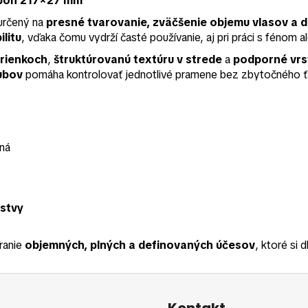
rbon 217×27 mm
určený na
presné tvarovanie, zväčšenie objemu vlasov a d
ilitu
, vďaka čomu vydrží časté používanie, aj pri práci s fénom 
orienkoch
,
štruktúrovanú textúru v strede
a
podporné vrst
ubov
pomáha kontrolovať jednotlivé pramene bez zbytočného ťa
lná
rstvy
ranie
objemných, plných a definovaných účesov
, ktoré si d