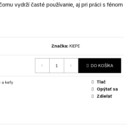
čomu vydrží časté používanie, aj pri práci s fénom
Značka:
KIEPE
DO KOŠÍKA
Tlač
 a kefy
Opýtať sa
Zdieľať