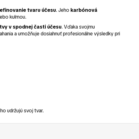
efinovanie tvaru účesu
. Jeho
karbónová
alebo kulmou.
vy v spodnej časti účesu
. Vďaka svojmu
hania a umožňuje dosiahnuť profesionálne výsledky pri
lho udržujú svoj tvar.