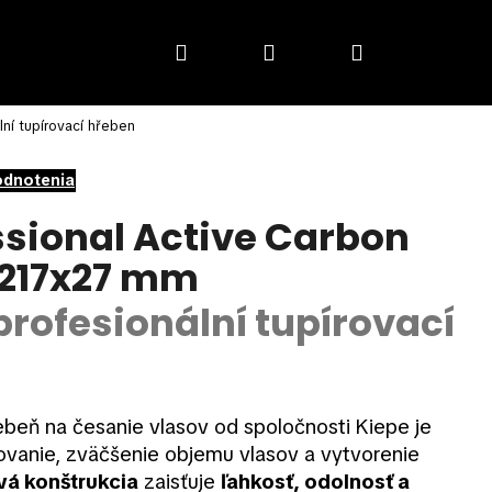
Hľadať
Prihlásenie
Nákupný
ní tupírovací hřeben
košík
odnotenia
ssional Active Carbon
s 217x27 mm
rofesionální tupírovací
ebeň na česanie vlasov od spoločnosti Kiepe je
ovanie, zväčšenie objemu vlasov a vytvorenie
vá konštrukcia
zaisťuje
ľahkosť, odolnosť a