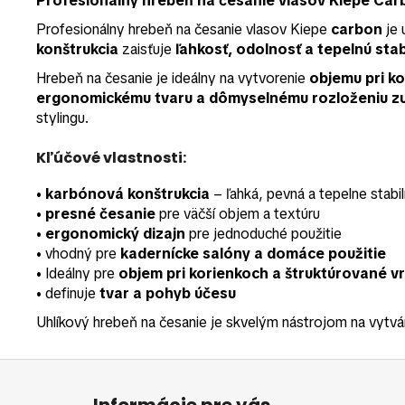
Profesionálny hrebeň na česanie vlasov Kiepe Ca
Profesionálny hrebeň na česanie vlasov Kiepe
carbon
je 
konštrukcia
zaisťuje
ľahkosť, odolnosť a tepelnú stab
Hrebeň na česanie je ideálny na vytvorenie
objemu pri k
ergonomickému tvaru a dômyselnému rozloženiu z
stylingu.
Kľúčové vlastnosti:
•
karbónová konštrukcia
– ľahká, pevná a tepelne stabi
•
presné česanie
pre väčší objem a textúru
•
ergonomický dizajn
pre jednoduché použitie
• vhodný pre
kadernícke salóny a domáce použitie
• Ideálny pre
objem pri korienkoch a štruktúrované v
• definuje
tvar a pohyb účesu
Uhlíkový hrebeň na česanie je skvelým nástrojom na vytvá
Z
á