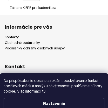
č
a
Zástera KIEPE pre kaderníkov.
m
e
Z
á
Informácie pre vás
p
ä
Kontakty
t
Obchodné podmienky
i
Podmienky ochrany osobných údajov
e
Kontakt
info
@
shopbeauty.sk
Na prispôsobenie obsahu a reklám, poskytovanie funkcií
+420 775 371 692
sociálnych médií a analýzu návštevnosti používame súbory
cookie. Viac informácií
tu
.
Nastavenie
Vytvoril Shoptet