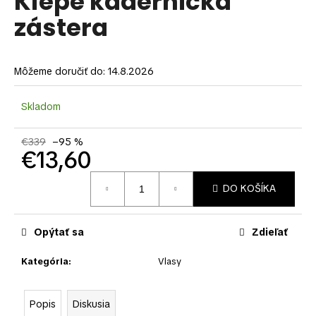
Kiepe kadernícka
je
á
zástera
0,0
z
j
5
s
hviezdičiek.
ť
Môžeme doručiť do:
14.8.2026
?
Skladom
€339
–95 %
€13,60
HĽADAŤ
Jednotková
DO KOŠÍKA
cena:
O
Opýtať sa
Zdieľať
d
p
Kategória
:
Vlasy
o
r
ú
Popis
Diskusia