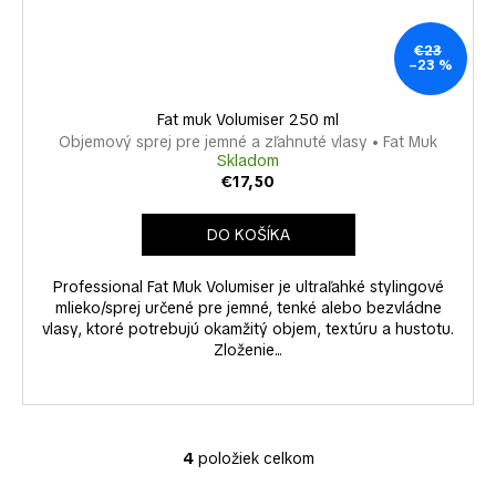
€23
–23 %
Fat muk Volumiser 250 ml
Objemový sprej pre jemné a zľahnuté vlasy • Fat Muk
Skladom
€17,50
DO KOŠÍKA
Professional Fat Muk Volumiser je ultraľahké stylingové
mlieko/sprej určené pre jemné, tenké alebo bezvládne
vlasy, ktoré potrebujú okamžitý objem, textúru a hustotu.
Zloženie...
4
položiek celkom
O
v