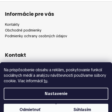
Z
l
á
á
Informácie pre vás
d
p
a
ä
Kontakty
c
t
Obchodné podmienky
i
i
Podmienky ochrany osobných údajov
e
e
p
r
v
Kontakt
k
y
info
@
shopbeauty.sk
Na prispôsobenie obsahu a reklám, poskytovanie funkcií
v
+420 775 371 692
sociálnych médií a analýzu návštevnosti používame súbory
ý
cookie. Viac informácií
tu
.
p
i
s
Nastavenie
u
Vytvoril Shoptet
Copyright 2026
Shopbeauty.sk
. Všetky práva vyhradené.
Odmietnuť
Súhlasím
Upraviť nastavenie cookies