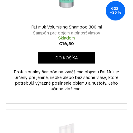
k
u
á
t
k
€22
–25 %
j
o
t
s
v
o
Fat muk Volumising Shampoo 300 ml
ť
v
Šampón pre objem a plnosť vlasov
?
Skladom
€16,50
DO KOŠÍKA
HĽADAŤ
Profesionálny šampón na zväčšenie objemu Fat Muk je
určený pre jemné, riedke alebo bezvládne vlasy, ktoré
potrebujú výrazné posilnenie objemu a hustoty. Jeho
účinné zloženie...
O
d
p
o
r
ú