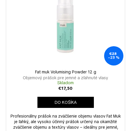
č
a
m
e
€23
–23 %
Fat muk Volumising Powder 12 g
Objemový prášok pre jemné a zľahnuté vlasy
Skladom
€17,50
DO KOŠÍKA
Profesionálny prášok na zväčšenie objemu vlasov Fat Muk
je ľahký, ale vysoko účinný prášok určený na okamžité
zväčšenie objemu a textúry vlasov – ideálny pre jemné,