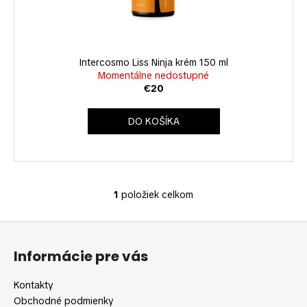
k
u
á
t
k
j
o
t
s
v
o
Intercosmo Liss Ninja krém 150 ml
ť
v
Momentálne nedostupné
?
€20
DO KOŠÍKA
HĽADAŤ
1
položiek celkom
O
v
O
Z
l
d
á
á
p
Informácie pre vás
d
p
o
a
r
ä
Kontakty
c
ú
t
Obchodné podmienky
i