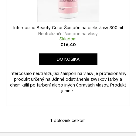
k
u
á
t
k
j
o
t
s
v
o
Intercosmo Beauty Color Šampón na biele vlasy 300 ml
ť
v
Neutralizační šampon na vlasy
?
Skladom
€16,40
DO KOŠÍKA
HĽADAŤ
Intercosmo neutralizujúci šampón na vlasy je profesionálny
produkt určený na účinné odstránenie zvyškov farby a
chemikálií po farbení alebo iných úpravách vlasov. Produkt
jemne...
O
d
p
o
1
položiek celkom
O
r
v
ú