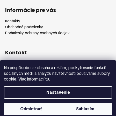
Z
l
č
á
á
a
Informácie pre vás
d
m
p
a
e
ä
Kontakty
c
t
Obchodné podmienky
i
i
Podmienky ochrany osobných údajov
e
e
p
r
v
Kontakt
k
y
info
@
shopbeauty.sk
Na prispôsobenie obsahu a reklám, poskytovanie funkcií
v
+420 775 371 692
sociálnych médií a analýzu návštevnosti používame súbory
ý
cookie. Viac informácií
tu
.
p
i
s
Nastavenie
u
Vytvoril Shoptet
Copyright 2026
Shopbeauty.sk
. Všetky práva vyhradené.
Odmietnuť
Súhlasím
Upraviť nastavenie cookies