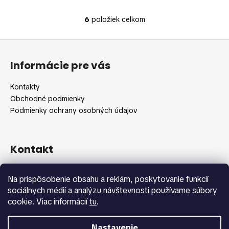
6
položiek celkom
O
v
Z
l
á
á
Informácie pre vás
d
p
a
ä
Kontakty
c
t
Obchodné podmienky
i
i
Podmienky ochrany osobných údajov
e
e
p
r
v
Kontakt
k
y
info
@
shopbeauty.sk
Na prispôsobenie obsahu a reklám, poskytovanie funkcií
v
+420 775 371 692
sociálnych médií a analýzu návštevnosti používame súbory
ý
cookie. Viac informácií
tu
.
p
i
s
Nastavenie