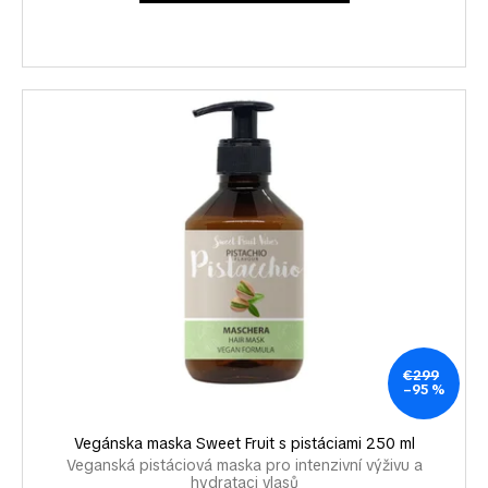
č
a
m
e
€299
–95 %
Vegánska maska Sweet Fruit s pistáciami 250 ml
Veganská pistáciová maska pro intenzivní výživu a
hydrataci vlasů