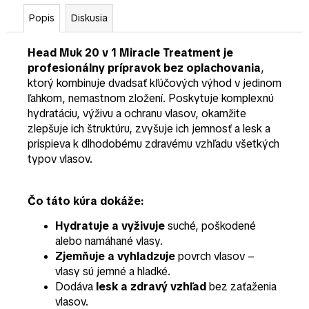
Popis
Diskusia
Head Muk 20 v 1 Miracle Treatment je
profesionálny prípravok bez oplachovania
,
ktorý kombinuje dvadsať kľúčových výhod v jedinom
ľahkom, nemastnom zložení. Poskytuje komplexnú
hydratáciu, výživu a ochranu vlasov, okamžite
zlepšuje ich štruktúru, zvyšuje ich jemnosť a lesk a
prispieva k dlhodobému zdravému vzhľadu všetkých
typov vlasov.
Čo táto kúra dokáže:
Hydratuje a vyživuje
suché, poškodené
alebo namáhané vlasy.
Zjemňuje a vyhladzuje
povrch vlasov –
vlasy sú jemné a hladké.
Dodáva
lesk a zdravý vzhľad
bez zaťaženia
vlasov.