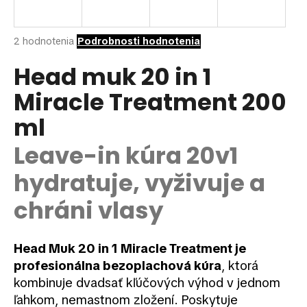
á
j
Priemerné
2 hodnotenia
Podrobnosti hodnotenia
s
hodnotenie
ť
produktu
Head muk 20 in 1
je
?
Miracle Treatment 200
5,0
z
ml
5
hviezdičiek.
Leave-in kúra 20v1
HĽADAŤ
hydratuje, vyživuje a
chráni vlasy
O
d
p
Head Muk 20 in 1 Miracle Treatment je
o
profesionálna bezoplachová kúra
, ktorá
r
kombinuje dvadsať kľúčových výhod v jednom
ú
ľahkom, nemastnom zložení. Poskytuje