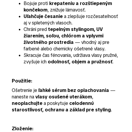
Bojuje proti
krepateniu a rozštiepeným
končekom
, znižuje lámavosť.
Uľahčuje česanie
a zlepšuje rozčesateľnosť
aj v spletených vlasoch.
Chráni pred
tepelným stylingom, UV
žiarením, soľou, chlórom a vplyvmi
životného prostredia
— vhodný aj pre
farbené alebo chemicky ošetrené vlasy.
Skracuje čas fénovania, udržiava vlasy pružné,
zvyšuje ich
odolnosť, objem a pružnosť
.
Použitie:
Ošetrenie je
ľahké sérum bez oplachovania
—
naneste na
vlasy osušené uterákom
,
neoplachujte
a poskytuje
celodennú
starostlivosť, ochranu a základ pre styling
.
Zloženie: