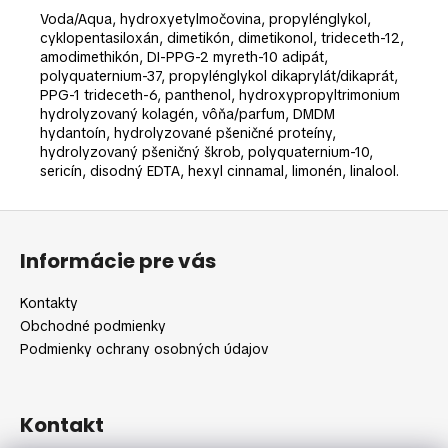
Voda/Aqua, hydroxyetylmočovina, propylénglykol,
cyklopentasiloxán, dimetikón, dimetikonol, trideceth-12,
amodimethikón, DI-PPG-2 myreth-10 adipát,
polyquaternium-37, propylénglykol dikaprylát/dikaprát,
PPG-1 trideceth-6, panthenol, hydroxypropyltrimonium
hydrolyzovaný kolagén, vôňa/parfum, DMDM
hydantoín, hydrolyzované pšeničné proteíny,
hydrolyzovaný pšeničný škrob, polyquaternium-10,
sericín, disodný EDTA, hexyl cinnamal, limonén, linalool.
Z
á
Informácie pre vás
p
ä
Kontakty
t
Obchodné podmienky
i
Podmienky ochrany osobných údajov
e
Kontakt