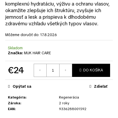
č
komplexnú hydratáciu, výživu a ochranu vlasov,
a
okamžite zlepšuje ich štruktúru, zvyšuje ich
m
jemnosť a lesk a prispieva k dlhodobému
e
zdravému vzhľadu všetkých typov vlasov.
Môžeme doručiť do:
17.8.2026
Skladom
Značka:
MUK HAIR CARE
€24
DO KOŠÍKA
Jednotková
cena:
Opýtať sa
Zdieľať
Kategória
:
Regenerácia
Záruka
:
2 roky
EAN
:
9336288001592