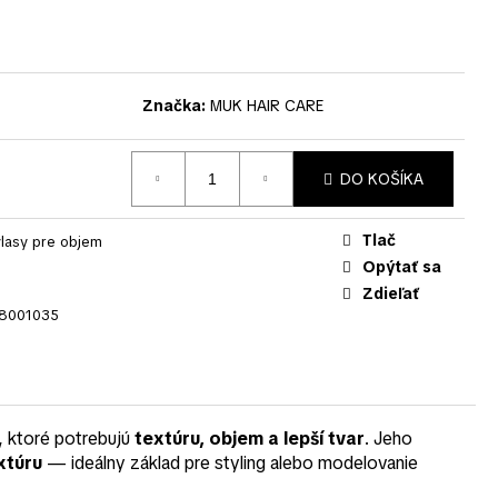
Značka:
MUK HAIR CARE
DO KOŠÍKA
Tlač
lasy pre objem
Opýtať sa
Zdieľať
8001035
, ktoré potrebujú
textúru, objem a lepší tvar
. Jeho
xtúru
— ideálny základ pre styling alebo modelovanie