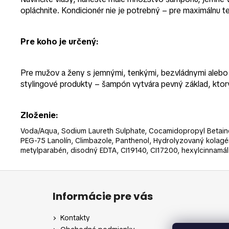
opláchnite. Kondicionér nie je potrebný – pre maximálnu 
Pre koho je určený:
Pre mužov a ženy s jemnými, tenkými, bezvládnymi alebo k
stylingové produkty – šampón vytvára pevný základ, ktor
Zloženie:
Voda/Aqua, Sodium Laureth Sulphate, Cocamidopropyl Betai
PEG-75 Lanolín, Climbazole, Panthenol, Hydrolyzovaný kolagé
metylparabén, disodný EDTA, CI19140, CI17200, hexylcinnamál, 
Z
á
Informácie pre vás
p
ä
Kontakty