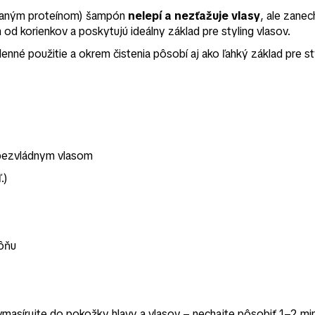
ovaným proteínom) šampón
nelepí a nezťažuje vlasy
, ale zane
 od korienkov a poskytujú ideálny základ pre styling vlasov.
né použitie a okrem čistenia pôsobí aj ako ľahký základ pre sty
 bezvládnym vlasom
.)
vôňu
masírujte do pokožky hlavy a vlasov – nechajte pôsobiť 1–2 mi