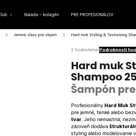
Club
Naiada – kolagén
PRE PROFESIONÁLOV
Čo potrebujete nájsť?
Jemné vlasy pre objem
Hard muk Styling & Texturising S
Priemerné
2 hodnotenia
Podrobnosti ho
hodnotenie
HĽADAŤ
produktu
Hard muk St
je
Shampoo 25
5,0
z
Odporúčame
5
Šampón pre 
hviezdičiek.
Profesionálny
Hard Muk St
pre jemné, tenké alebo bezv
tvar
. Jeho nemastná, nezmä
zároveň dodáva
štrukturál
styling alebo modelovanie 