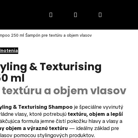
Hľadať
Prihlásenie
Nákupný
hampoo 250 ml
Šampón pre textúru a objem vlasov
košík
dnotenia
yling & Texturising
0 ml
textúru a objem vlasov
yling & Texturising Shampoo
je špeciálne vyvinutý
ládne vlasy, ktoré potrebujú
textúru, objem a lepší
kčujúca formula jemne čistí pokožku hlavy a vlasy a
ny objem a výraznú textúru
— ideálny základ pre
vlasov pomocou stylingových produktov.