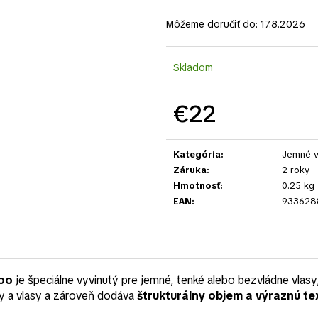
Môžeme doručiť do:
17.8.2026
Skladom
€22
Jednotková
cena:
Kategória
:
Jemné v
Záruka
:
2 roky
Hmotnosť
:
0.25 kg
EAN
:
933628
poo
je špeciálne vyvinutý pre jemné, tenké alebo bezvládne vlasy
vy a vlasy a zároveň dodáva
štrukturálny objem a výraznú te