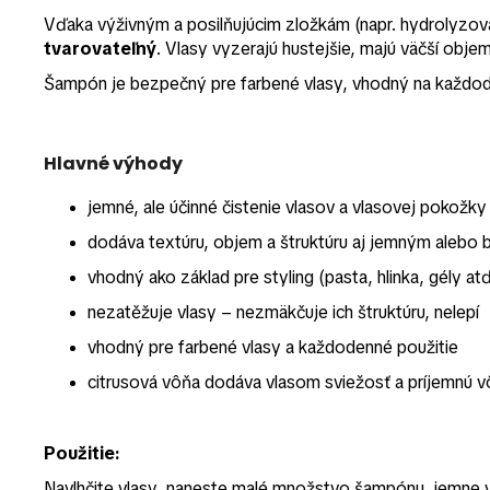
Vďaka výživným a posilňujúcim zložkám (napr. hydrolyz
tvarovateľný
. Vlasy vyzerajú hustejšie, majú väčší objem
Šampón je bezpečný pre farbené vlasy, vhodný na každoden
Hlavné výhody
jemné, ale účinné čistenie vlasov a vlasovej pokožky
dodáva textúru, objem a štruktúru aj jemným alebo
vhodný ako základ pre styling (pasta, hlinka, gély atď
nezatěžuje vlasy – nezmäkčuje ich štruktúru, nelepí
vhodný pre farbené vlasy a každodenné použitie
citrusová vôňa dodáva vlasom sviežosť a príjemnú 
Použitie:
Navlhčite vlasy, naneste malé množstvo šampónu, jemne v