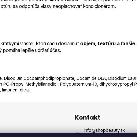
textúru sa odporúča vlasy neoplachovať kondicionérom.
rátkymi vlasmi, ktorí chcú dosiahnuť
objem, textúru a ľahšie
ý pomáha lepšie udržať účes.
ne, Disodium Cocoamphodipropionate, Cocamide DEA, Disodium Laur
n PG-Propyl Methylsilanediol, Polyquaternium-10, dihydroxypropyl 
limonén, citral.
Kontakt
info
@
shopbeauty.sk