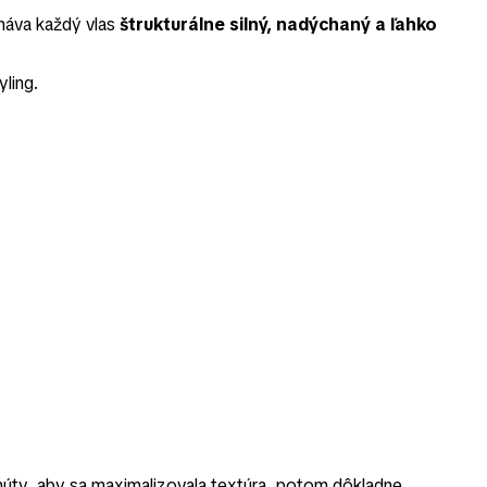
cháva každý vlas
štrukturálne silný, nadýchaný a ľahko
ling.
núty, aby sa maximalizovala textúra, potom dôkladne