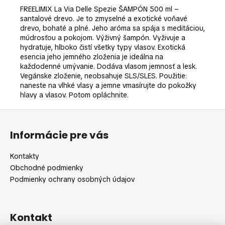
č
FREELIMIX La Via Delle Spezie ŠAMPÓN 500 ml –
a
santalové drevo. Je to zmyselné a exotické voňavé
m
drevo, bohaté a plné. Jeho aróma sa spája s meditáciou,
e
múdrosťou a pokojom. Výživný šampón. Vyživuje a
hydratuje, hlboko čistí všetky typy vlasov. Exotická
esencia jeho jemného zloženia je ideálna na
každodenné umývanie. Dodáva vlasom jemnosť a lesk.
Vegánske zloženie, neobsahuje SLS/SLES. Použitie:
naneste na vlhké vlasy a jemne vmasírujte do pokožky
hlavy a vlasov. Potom opláchnite.
Z
á
Informácie pre vás
p
ä
Kontakty
t
Obchodné podmienky
i
Podmienky ochrany osobných údajov
e
Kontakt