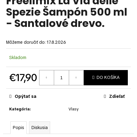
Freelimix La Via delle
je
á
Spezie Šampón 500 ml
0,0
z
j
- Santalové drevo.
5
s
hviezdičiek.
ť
?
Môžeme doručiť do:
17.8.2026
Skladom
HĽADAŤ
€17,90
DO KOŠÍKA
Jednotková
cena:
O
Opýtať sa
Zdieľať
d
Kategória
:
Vlasy
p
o
r
Popis
Diskusia
ú