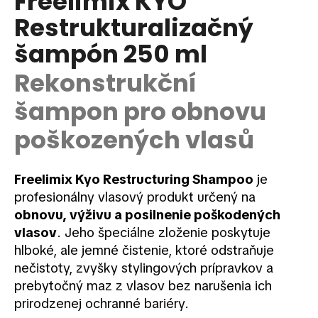
Freelimix KYO
je
á
Restrukturalizačný
0,0
z
j
šampón 250 ml
5
s
hviezdičiek.
ť
Rekonstrukční
?
šampon pro obnovu
poškozených vlasů
HĽADAŤ
Freelimix Kyo Restructuring Shampoo
je
profesionálny vlasový produkt určený na
obnovu, výživu a posilnenie poškodených
O
vlasov
. Jeho špeciálne zloženie poskytuje
d
hlboké, ale jemné čistenie, ktoré odstraňuje
p
nečistoty, zvyšky stylingových prípravkov a
o
prebytočný maz z vlasov bez narušenia ich
r
prirodzenej ochranné bariéry.
ú