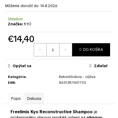
č
a
Môžeme doručiť do:
14.8.2026
m
e
Skladom
Značka:
KYO
€14,40
Jednotková
DO KOŠÍKA
cena:
Opýtať sa
Zdieľať
Kategória
:
Rekonštrukcia - výživa
EAN
:
8031387001733
Popis
Diskusia
Freelimix Kyo Reconstructive Shampoo
je
profesionálny vlasový produkt určený na
obnovu,