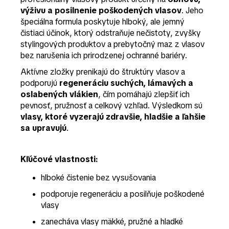
výživu a posilnenie poškodených vlasov
. Jeho
špeciálna formula poskytuje hlboký, ale jemný
čistiaci účinok, ktorý odstraňuje nečistoty, zvyšky
stylingových produktov a prebytočný maz z vlasov
bez narušenia ich prirodzenej ochranné bariéry.
Aktívne zložky prenikajú do štruktúry vlasov a
podporujú
regeneráciu suchých, lámavých a
oslabených vlákien
, čím pomáhajú zlepšiť ich
pevnosť, pružnosť a celkový vzhľad. Výsledkom sú
vlasy, ktoré vyzerajú zdravšie, hladšie a ľahšie
sa upravujú
.
Kľúčové vlastnosti:
hlboké čistenie bez vysušovania
podporuje regeneráciu a posilňuje poškodené
vlasy
zanecháva vlasy mäkké, pružné a hladké