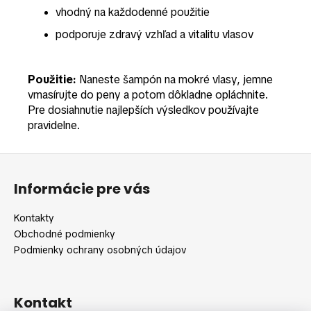
vhodný na každodenné použitie
podporuje zdravý vzhľad a vitalitu vlasov
Použitie:
Naneste šampón na mokré vlasy, jemne
vmasírujte do peny a potom dôkladne opláchnite.
Pre dosiahnutie najlepších výsledkov používajte
pravidelne.
Z
á
Informácie pre vás
p
ä
Kontakty
t
Obchodné podmienky
i
Podmienky ochrany osobných údajov
e
Kontakt