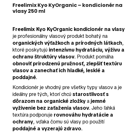
Freelimix Kyo KyOrganic – kondicionér na
vlasy 250 ml
Freelimix Kyo KyOrganic kondicionér na vlasy
je profesionálny vlasový produkt bohatý na
organických výťažkoch a prírodných látkach
,
ktoré poskytujú
intenzívnu hydratáciu, výživu a
ochranu štruktúry vlasov
. Produkt pomáha
obnoviť prirodzenú pružnosť, zlepšiť textúru
vlasov a zanechať ich hladké, lesklé a
poddajné
.
Kondicionér je vhodný pre všetky typy vlasov a je
ideálny pre tých, ktorí chcú
starostlivosť s
dôrazom na organické zložky
a
jemné
vyživenie bez zaťaženia vlasov
. Jeho ľahká
textúra podporuje
rovnováhu hydratácie a
ochrany
, vďaka čomu sú vlasy po použití
poddajné a vyzerajú zdravo
.