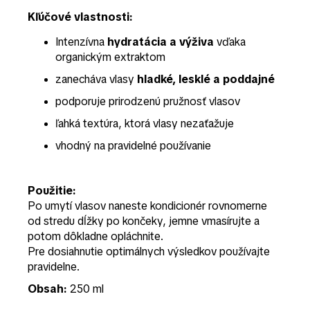
Kľúčové vlastnosti:
Intenzívna
hydratácia a výživa
vďaka
organickým extraktom
zanecháva vlasy
hladké, lesklé a poddajné
podporuje prirodzenú pružnosť vlasov
ľahká textúra, ktorá vlasy nezaťažuje
vhodný na pravidelné používanie
Použitie:
Po umytí vlasov naneste kondicionér rovnomerne
od stredu dĺžky po končeky, jemne vmasírujte a
potom dôkladne opláchnite.
Pre dosiahnutie optimálnych výsledkov používajte
pravidelne.
Obsah:
250 ml