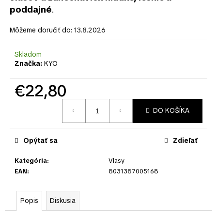
č
poddajné
.
a
m
Môžeme doručiť do:
13.8.2026
e
Skladom
Značka:
KYO
€22,80
Jednotková
DO KOŠÍKA
cena:
Opýtať sa
Zdieľať
Kategória
:
Vlasy
EAN
:
8031387005168
Popis
Diskusia