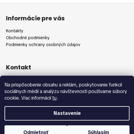
Z
á
Informácie pre vás
p
ä
Kontakty
t
Obchodné podmienky
i
Podmienky ochrany osobných údajov
e
Kontakt
info
@
shopbeauty.sk
Na prispôsobenie obsahu a reklám, poskytovanie funkcií
+420 775 371 692
sociálnych médií a analýzu návštevnosti používame súbory
cookie. Viac informácií
tu
.
Nastavenie
Vytvoril Shoptet
Copyright 2026
Shopbeauty.sk
. Všetky práva vyhradené.
Odmietnuť
Súhlasím
Upraviť nastavenie cookies