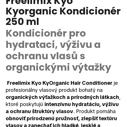
Freelimix Kyo
je
á
Kyorganic Kondicionér
0,0
z
j
250 ml
5
s
hviezdičiek.
ť
Kondicionér pro
?
hydrataci, výživu a
ochranu vlasů s
organickými výtažky
HĽADAŤ
Freelimix Kyo KyOrganic Hair Conditioner
je
profesionálny vlasový produkt bohatý na
O
d
organických výťažkoch a prírodných látkach
,
p
ktoré poskytujú
intenzívnu hydratáciu, výživu
o
a ochranu štruktúry vlasov
. Produkt pomáha
r
obnoviť prirodzenú pružnosť, zlepšiť textúru
ú
vlasov a zanechať ich hladké, lesklé a