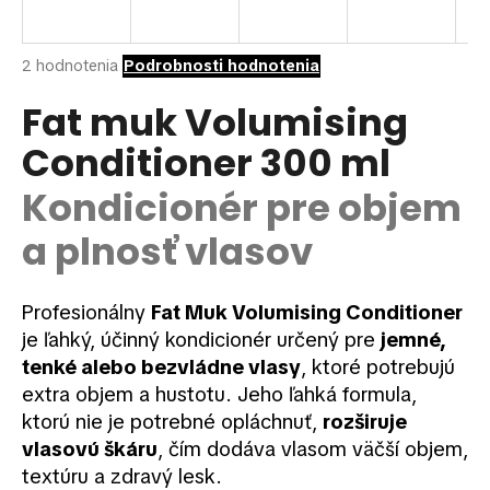
á
j
Priemerné
2 hodnotenia
Podrobnosti hodnotenia
s
hodnotenie
ť
produktu
Fat muk Volumising
je
?
Conditioner 300 ml
5,0
z
5
Kondicionér pre objem
hviezdičiek.
a plnosť vlasov
HĽADAŤ
Profesionálny
Fat Muk Volumising Conditioner
je ľahký, účinný kondicionér určený pre
jemné,
O
tenké alebo bezvládne vlasy
, ktoré potrebujú
d
extra objem a hustotu. Jeho ľahká formula,
p
o
ktorú nie je potrebné opláchnuť,
rozširuje
r
vlasovú škáru
, čím dodáva vlasom väčší objem,
ú
textúru a zdravý lesk.