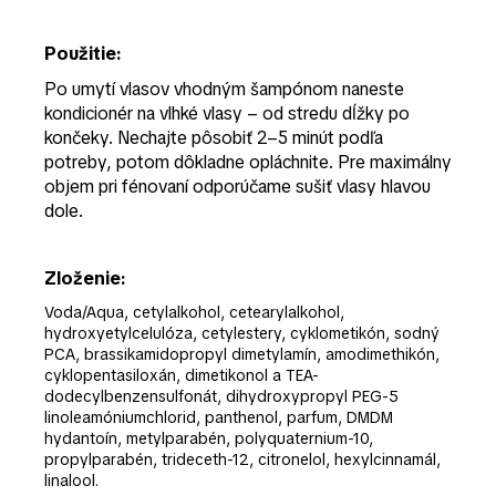
Použitie:
Po umytí vlasov vhodným šampónom naneste
kondicionér na vlhké vlasy – od stredu dĺžky po
končeky. Nechajte pôsobiť 2–5 minút podľa
potreby, potom dôkladne opláchnite. Pre maximálny
objem pri fénovaní odporúčame sušiť vlasy hlavou
dole.
Zloženie:
Voda/Aqua, cetylalkohol, cetearylalkohol,
hydroxyetylcelulóza, cetylestery, cyklometikón, sodný
PCA, brassikamidopropyl dimetylamín, amodimethikón,
cyklopentasiloxán, dimetikonol a TEA-
dodecylbenzensulfonát, dihydroxypropyl PEG-5
linoleamóniumchlorid, panthenol, parfum, DMDM
hydantoín, metylparabén, polyquaternium-10,
propylparabén, trideceth-12, citronelol, hexylcinnamál,
linalool.