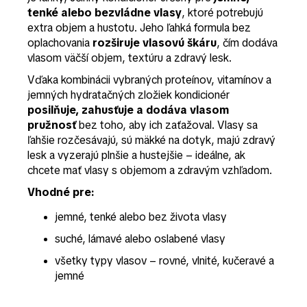
tenké alebo bezvládne vlasy
, ktoré potrebujú
extra objem a hustotu. Jeho ľahká formula bez
oplachovania
rozširuje vlasovú škáru
, čím dodáva
vlasom väčší objem, textúru a zdravý lesk.
Vďaka kombinácii vybraných proteínov, vitamínov a
jemných hydratačných zložiek kondicionér
posilňuje, zahusťuje a dodáva vlasom
pružnosť
bez toho, aby ich zaťažoval. Vlasy sa
ľahšie rozčesávajú, sú mäkké na dotyk, majú zdravý
lesk a vyzerajú plnšie a hustejšie – ideálne, ak
chcete mať vlasy s objemom a zdravým vzhľadom.
Vhodné pre:
jemné, tenké alebo bez života vlasy
suché, lámavé alebo oslabené vlasy
všetky typy vlasov – rovné, vlnité, kučeravé a
jemné