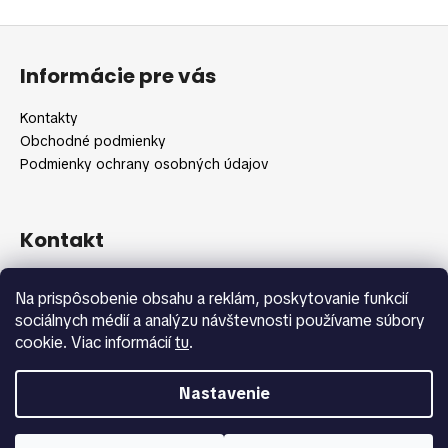
Z
á
Informácie pre vás
p
ä
Kontakty
t
Obchodné podmienky
i
Podmienky ochrany osobných údajov
e
Kontakt
info
@
shopbeauty.sk
Na prispôsobenie obsahu a reklám, poskytovanie funkcií
+420 775 371 692
sociálnych médií a analýzu návštevnosti používame súbory
cookie. Viac informácií
tu
.
Nastavenie
Vytvoril Shoptet
Copyright 2026
Shopbeauty.sk
. Všetky práva vyhradené.