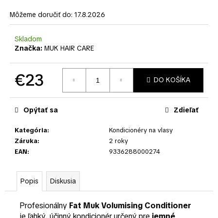
č
a
Môžeme doručiť do:
17.8.2026
m
e
Skladom
Značka:
MUK HAIR CARE
€23
DO KOŠÍKA
Jednotková
cena:
Opýtať sa
Zdieľať
Kategória
:
Kondicionéry na vlasy
Záruka
:
2 roky
EAN
:
9336288000274
Popis
Diskusia
Profesionálny
Fat Muk Volumising Conditioner
je ľahký, účinný kondicionér určený pre
jemné,