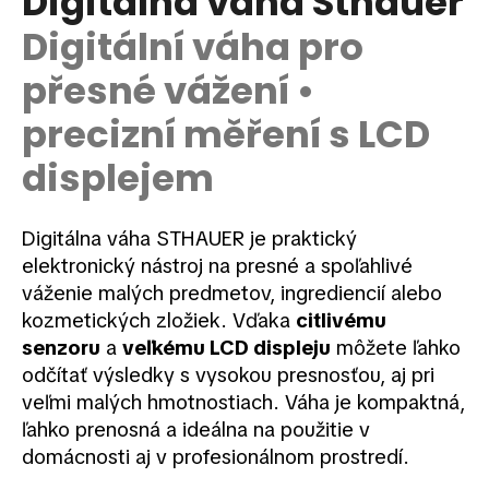
Digitálna váha Sthauer
je
á
0,0
Digitální váha pro
z
j
5
přesné vážení •
s
hviezdičiek.
ť
precizní měření s LCD
?
displejem
Digitálna váha STHAUER je praktický
HĽADAŤ
elektronický nástroj na presné a spoľahlivé
váženie malých predmetov, ingrediencií alebo
kozmetických zložiek. Vďaka
citlivému
O
senzoru
a
veľkému LCD displeju
môžete ľahko
d
odčítať výsledky s vysokou presnosťou, aj pri
p
veľmi malých hmotnostiach. Váha je kompaktná,
o
ľahko prenosná a ideálna na použitie v
r
domácnosti aj v profesionálnom prostredí.
ú