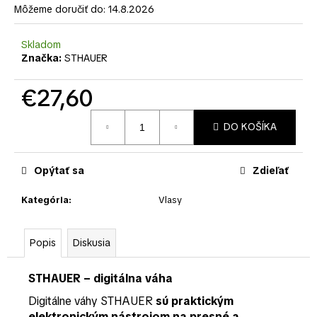
č
Môžeme doručiť do:
14.8.2026
a
m
Skladom
e
Značka:
STHAUER
€27,60
Jednotková
DO KOŠÍKA
cena:
Opýtať sa
Zdieľať
Kategória
:
Vlasy
Popis
Diskusia
STHAUER – digitálna váha
Digitálne váhy STHAUER
sú praktickým
elektronickým nástrojom na
presné a