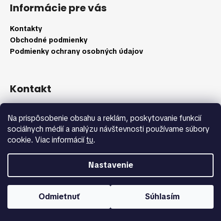
á
Informácie pre vás
p
ä
Kontakty
t
Obchodné podmienky
i
Podmienky ochrany osobných údajov
e
Kontakt
info
@
shopbeauty.sk
Na prispôsobenie obsahu a reklám, poskytovanie funkcií
+420 775 371 692
sociálnych médií a analýzu návštevnosti používame súbory
cookie. Viac informácií
tu
.
Nastavenie
Vytvoril Shoptet
Copyright 2026
Shopbeauty.sk
. Všetky práva vyhradené.
Odmietnuť
Súhlasím
Upraviť nastavenie cookies