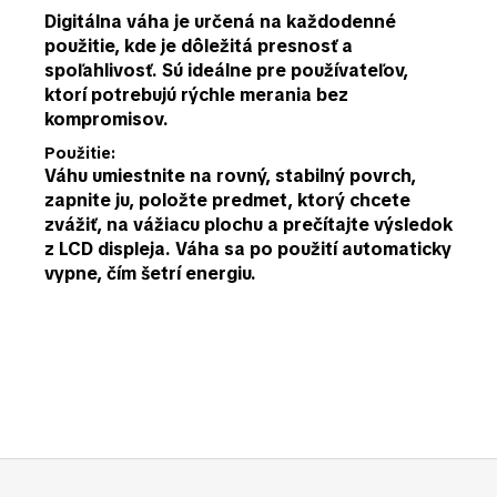
Digitálna váha je určená na každodenné
použitie, kde je dôležitá
presnosť a
spoľahlivosť
. Sú ideálne pre používateľov,
ktorí potrebujú rýchle merania bez
kompromisov.
Použitie:
Váhu umiestnite na rovný, stabilný povrch,
zapnite ju, položte predmet, ktorý chcete
zvážiť, na vážiacu plochu a prečítajte výsledok
z LCD displeja. Váha sa po použití automaticky
vypne, čím šetrí energiu.
Buďte prvý, kto napíše príspevok k tejto položke.
PRIDAŤ KOMENTÁR
Z