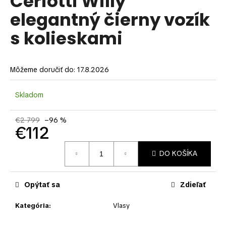
Ceriotti Willy
je
á
elegantný čierny vozík
0,0
z
j
s kolieskami
5
s
hviezdičiek.
ť
?
Môžeme doručiť do:
17.8.2026
Skladom
HĽADAŤ
€2 799
–96 %
€112
Jednotková
DO KOŠÍKA
cena:
O
d
p
Opýtať sa
Zdieľať
o
r
Kategória
:
Vlasy
ú